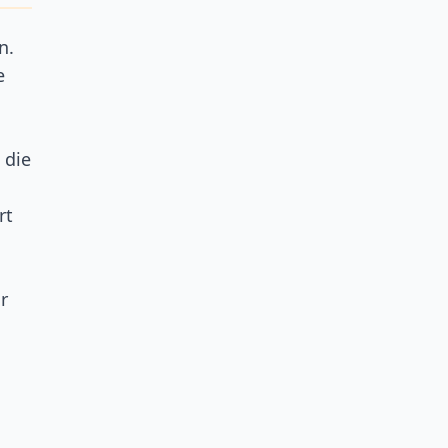
n.
e
 die
rt
r