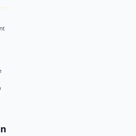
nt
e
n
en