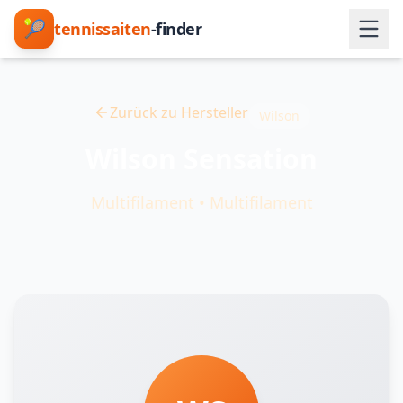
🎾
tennissaiten
-finder
Zurück zu Hersteller
Wilson
Wilson Sensation
Multifilament
•
Multifilament