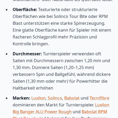
Oberfläche:
Texturierte oder strukturierte
Oberflächen wie bei Solinco Tour Bite oder RPM
Blast unterstützen eine starke Spinerzeugung.
Eine glatte Oberfläche kann für Spieler mit einem
flacheren Schlagprofil mehr Präzision und
Kontrolle bringen.
Durchmesser:
Turnierspieler verwenden oft
Saiten mit Durchmessern zwischen 1,20 mm und
1,30 mm. Dünnere Saiten (1,20–1,25 mm)
verbessern Spin und Ballgefühl, während dickere
Saiten (1,30 mm oder mehr) für Powerhitter die
Haltbarkeit erhöhen
Marken:
Luxilon
,
Solinco
,
Babolat
und
Tecnifibre
dominieren den Markt für Turnierspieler.
Luxilon
Big Banger ALU Power Rough
und
Babolat RPM